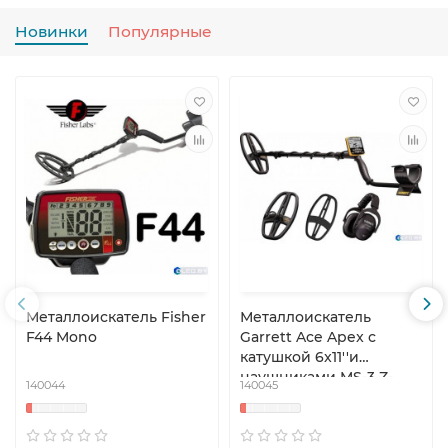
Новинки
Популярные
Металлоискатель Fisher
Металлоискатель
F44 Mono
Garrett Ace Apex с
катушкой 6x11''и
наушниками MS-3 Z-
140044
140045
Lynk